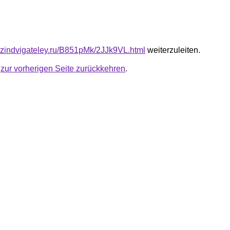
azindvigateley.ru/B851pMk/2JJk9VL.html
weiterzuleiten.
u
zur vorherigen Seite zurückkehren
.