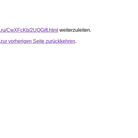
fb.ru/CwXFcKb/2UQGift.html
weiterzuleiten.
u
zur vorherigen Seite zurückkehren
.