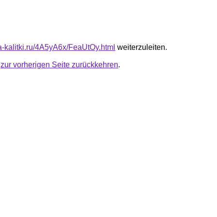
ta-kalitki.ru/4A5yA6x/FeaUtOy.html
weiterzuleiten.
u
zur vorherigen Seite zurückkehren
.