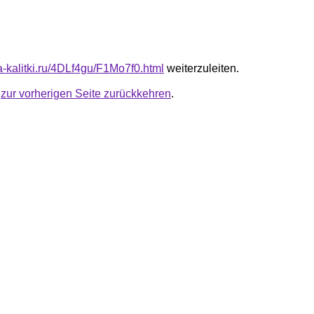
ta-kalitki.ru/4DLf4gu/F1Mo7f0.html
weiterzuleiten.
u
zur vorherigen Seite zurückkehren
.