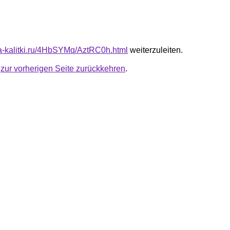
ota-kalitki.ru/4HbSYMq/AztRC0h.html
weiterzuleiten.
u
zur vorherigen Seite zurückkehren
.