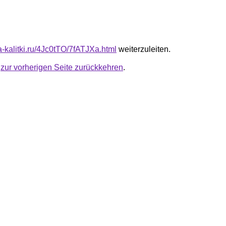
ta-kalitki.ru/4Jc0tTO/7fATJXa.html
weiterzuleiten.
u
zur vorherigen Seite zurückkehren
.