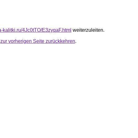
ta-kalitki.ru/4Jc0tTO/E3zyqaF.html
weiterzuleiten.
u
zur vorherigen Seite zurückkehren
.