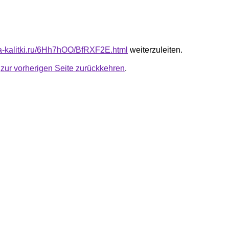
ota-kalitki.ru/6Hh7hOO/BfRXF2E.html
weiterzuleiten.
u
zur vorherigen Seite zurückkehren
.