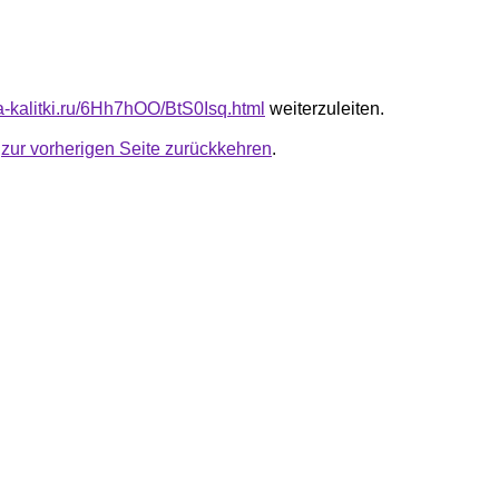
ta-kalitki.ru/6Hh7hOO/BtS0Isq.html
weiterzuleiten.
u
zur vorherigen Seite zurückkehren
.