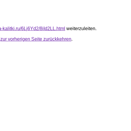
ta-kalitki.ru/6Lj6Yd2/8iId2LL.html
weiterzuleiten.
u
zur vorherigen Seite zurückkehren
.