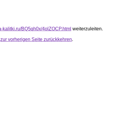
ta-kalitki.ru/BQ5qh0x/4olZOCP.html
weiterzuleiten.
u
zur vorherigen Seite zurückkehren
.