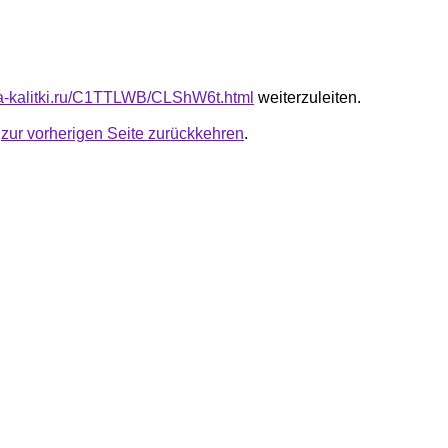
ota-kalitki.ru/C1TTLWB/CLShW6t.html
weiterzuleiten.
u
zur vorherigen Seite zurückkehren
.