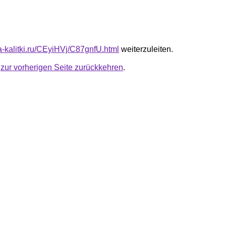
ta-kalitki.ru/CEyiHVj/C87gnfU.html
weiterzuleiten.
u
zur vorherigen Seite zurückkehren
.