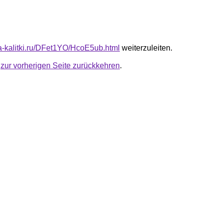
ota-kalitki.ru/DFet1YO/HcoE5ub.html
weiterzuleiten.
u
zur vorherigen Seite zurückkehren
.