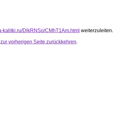
ota-kalitki.ru/DlkRNSo/CMhT1Am.html
weiterzuleiten.
u
zur vorherigen Seite zurückkehren
.